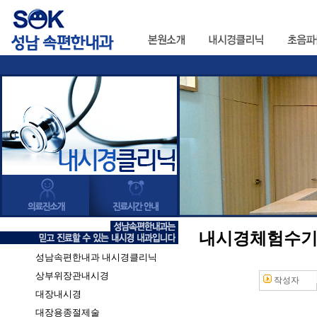
내시경체험수
성남속편한내과 내시경클리닉
상부위장관내시경
작성자
대장내시경
대장용종절제술