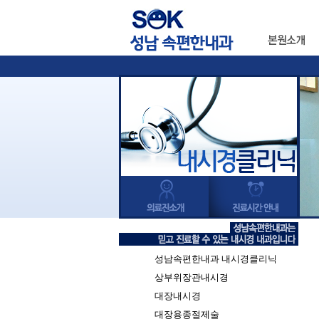
성남속편한내과 내시경클리닉
상부위장관내시경
대장내시경
대장용종절제술