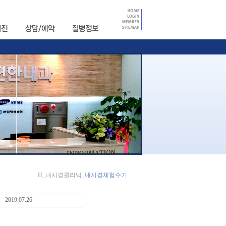
H_내시경클리닉_
내시경체험수기
2019.07.26