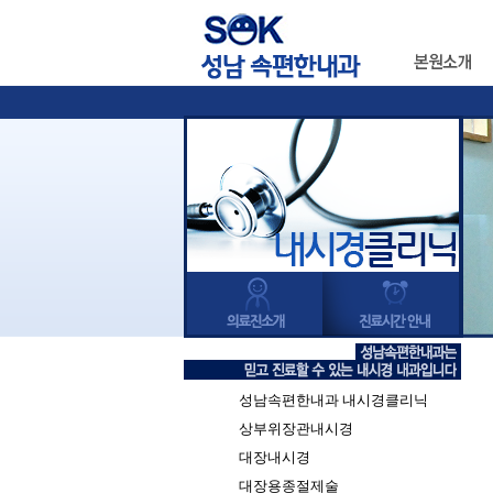
성남속편한내과 내시경클리닉
상부위장관내시경
대장내시경
대장용종절제술