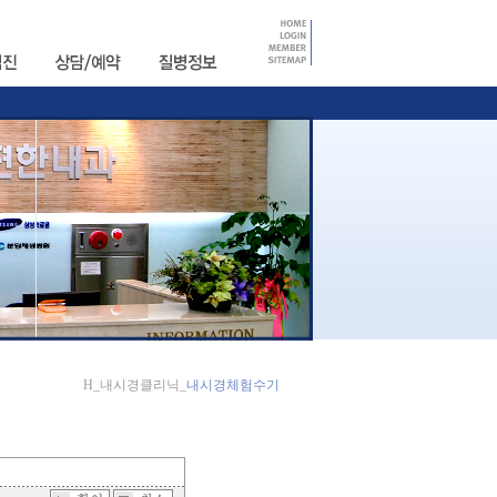
H_내시경클리닉_
내시경체험수기